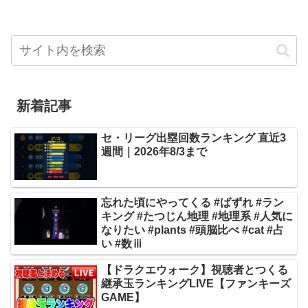
新着記事
セ・リーグ出塁回数ランキング 直近3
週間｜2026年8/3まで
忘れた頃にやってくる #ばずれ #ラン
キング #たつじん地理 #地理系 #人気に
なりたい #plants #頭脳比べ #cat #占
い #数ⅲ
【ドラクエウォーク】視聴者とつくる
継承玉ランキングLIVE【ファンキーズ
GAME】