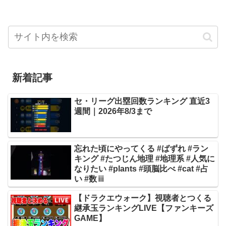
新着記事
セ・リーグ出塁回数ランキング 直近3
週間｜2026年8/3まで
忘れた頃にやってくる #ばずれ #ラン
キング #たつじん地理 #地理系 #人気に
なりたい #plants #頭脳比べ #cat #占
い #数ⅲ
【ドラクエウォーク】視聴者とつくる
継承玉ランキングLIVE【ファンキーズ
GAME】