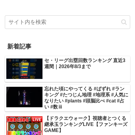
新着記事
セ・リーグ出塁回数ランキング 直近3
週間｜2026年8/3まで
忘れた頃にやってくる #ばずれ #ラン
キング #たつじん地理 #地理系 #人気に
なりたい #plants #頭脳比べ #cat #占
い #数ⅲ
【ドラクエウォーク】視聴者とつくる
継承玉ランキングLIVE【ファンキーズ
GAME】