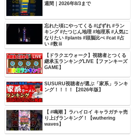
週間｜2026年8/3まで
忘れた頃にやってくる #ばずれ #ラン
キング #たつじん地理 #地理系 #人気に
なりたい #plants #頭脳比べ #cat #占
い #数ⅲ
【ドラクエウォーク】視聴者とつくる
継承玉ランキングLIVE【ファンキーズ
GAME】
SUSURU視聴者が選ぶ「家系」ランキ
ング！！！！【2026年版】
【 #鳴潮 】ラハイロイ キャラガチャ売
り上げランキング！【wuthering
waves】