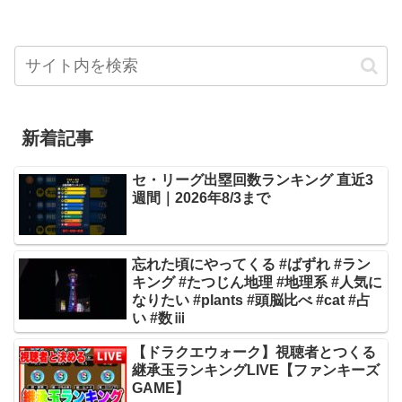
新着記事
セ・リーグ出塁回数ランキング 直近3
週間｜2026年8/3まで
忘れた頃にやってくる #ばずれ #ラン
キング #たつじん地理 #地理系 #人気に
なりたい #plants #頭脳比べ #cat #占
い #数ⅲ
【ドラクエウォーク】視聴者とつくる
継承玉ランキングLIVE【ファンキーズ
GAME】