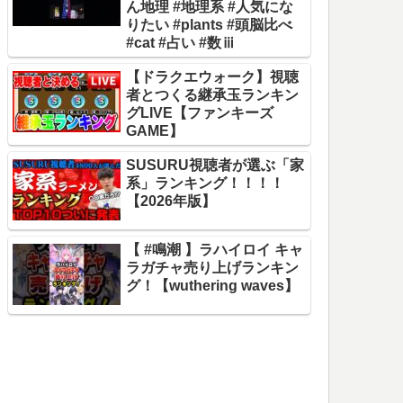
ん地理 #地理系 #人気にな
りたい #plants #頭脳比べ
#cat #占い #数ⅲ
【ドラクエウォーク】視聴
者とつくる継承玉ランキン
グLIVE【ファンキーズ
GAME】
SUSURU視聴者が選ぶ「家
系」ランキング！！！！
【2026年版】
【 #鳴潮 】ラハイロイ キャ
ラガチャ売り上げランキン
グ！【wuthering waves】