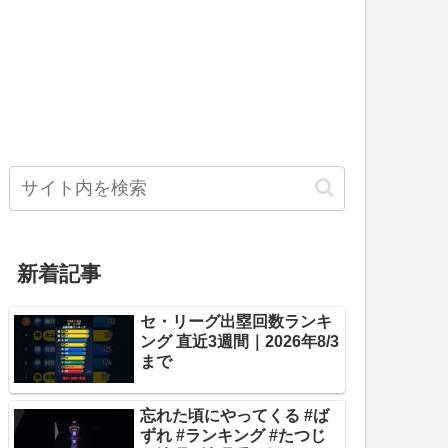
新着記事
セ・リーグ出塁回数ランキ
ング 直近3週間｜2026年8/3
まで
忘れた頃にやってくる #ば
ずれ #ランキング #たつじ