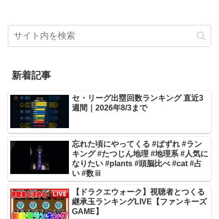
新着記事
セ・リーグ出塁回数ランキング 直近3
週間｜2026年8/3まで
忘れた頃にやってくる #ばずれ #ラン
キング #たつじん地理 #地理系 #人気に
なりたい #plants #頭脳比べ #cat #占
い #数ⅲ
【ドラクエウォーク】視聴者とつくる
継承玉ランキングLIVE【ファンキーズ
GAME】