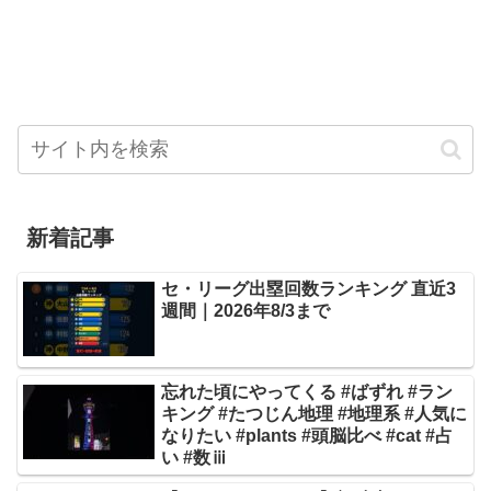
新着記事
セ・リーグ出塁回数ランキング 直近3
週間｜2026年8/3まで
忘れた頃にやってくる #ばずれ #ラン
キング #たつじん地理 #地理系 #人気に
なりたい #plants #頭脳比べ #cat #占
い #数ⅲ