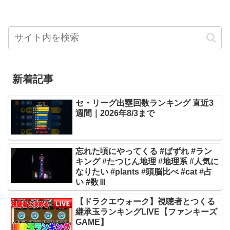
新着記事
セ・リーグ出塁回数ランキング 直近3
週間｜2026年8/3まで
忘れた頃にやってくる #ばずれ #ラン
キング #たつじん地理 #地理系 #人気に
なりたい #plants #頭脳比べ #cat #占
い #数ⅲ
【ドラクエウォーク】視聴者とつくる
継承玉ランキングLIVE【ファンキーズ
GAME】