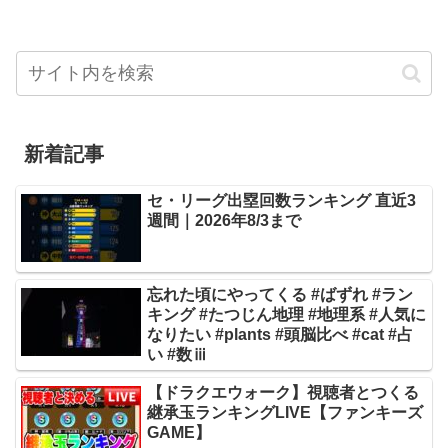
新着記事
セ・リーグ出塁回数ランキング 直近3
週間｜2026年8/3まで
忘れた頃にやってくる #ばずれ #ラン
キング #たつじん地理 #地理系 #人気に
なりたい #plants #頭脳比べ #cat #占
い #数ⅲ
【ドラクエウォーク】視聴者とつくる
継承玉ランキングLIVE【ファンキーズ
GAME】