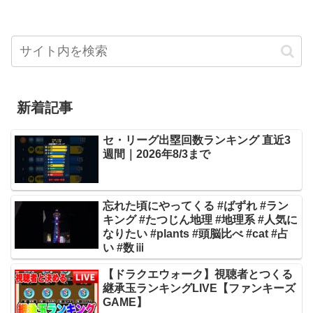
新着記事
セ・リーグ出塁回数ランキング 直近3
週間｜2026年8/3まで
忘れた頃にやってくる #ばずれ #ラン
キング #たつじん地理 #地理系 #人気に
なりたい #plants #頭脳比べ #cat #占
い #数ⅲ
【ドラクエウォーク】視聴者とつくる
継承玉ランキングLIVE【ファンキーズ
GAME】