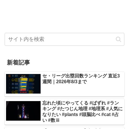
新着記事
セ・リーグ出塁回数ランキング 直近3
週間｜2026年8/3まで
忘れた頃にやってくる #ばずれ #ラン
キング #たつじん地理 #地理系 #人気に
なりたい #plants #頭脳比べ #cat #占
い #数ⅲ