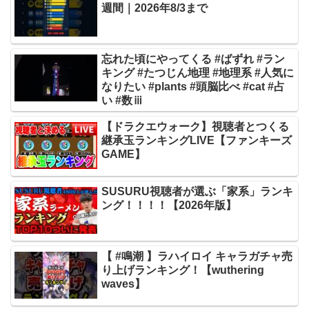
週間｜2026年8/3まで
忘れた頃にやってくる #ばずれ #ラン
キング #たつじん地理 #地理系 #人気に
なりたい #plants #頭脳比べ #cat #占
い #数ⅲ
【ドラクエウォーク】視聴者とつくる
継承玉ランキングLIVE【ファンキーズ
GAME】
SUSURU視聴者が選ぶ「家系」ランキ
ング！！！！【2026年版】
【 #鳴潮 】ラハイロイ キャラガチャ売
り上げランキング！【wuthering
waves】