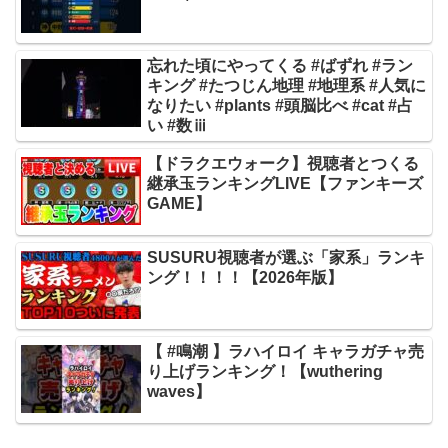
忘れた頃にやってくる #ばずれ #ラン
キング #たつじん地理 #地理系 #人気に
なりたい #plants #頭脳比べ #cat #占
い #数ⅲ
【ドラクエウォーク】視聴者とつくる
継承玉ランキングLIVE【ファンキーズ
GAME】
SUSURU視聴者が選ぶ「家系」ランキ
ング！！！！【2026年版】
【 #鳴潮 】ラハイロイ キャラガチャ売
り上げランキング！【wuthering
waves】