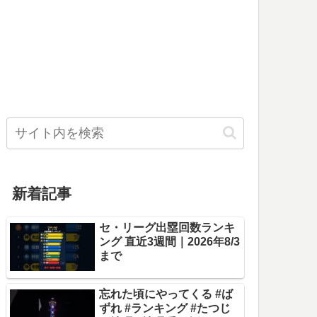
新着記事
セ・リーグ出塁回数ランキ
ング 直近3週間｜2026年8/3
まで
忘れた頃にやってくる #ば
ずれ #ランキング #たつじ