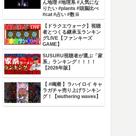
ん地理 #地理系 #人気にな
りたい #plants #頭脳比べ
#cat #占い #数ⅲ
【ドラクエウォーク】視聴
者とつくる継承玉ランキン
グLIVE【ファンキーズ
GAME】
SUSURU視聴者が選ぶ「家
系」ランキング！！！！
【2026年版】
【 #鳴潮 】ラハイロイ キャ
ラガチャ売り上げランキン
グ！【wuthering waves】