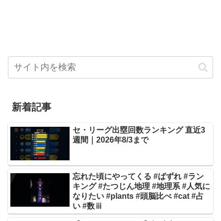
新着記事
セ・リーグ出塁回数ランキング 直近3
週間｜2026年8/3まで
忘れた頃にやってくる #ばずれ #ラン
キング #たつじん地理 #地理系 #人気に
なりたい #plants #頭脳比べ #cat #占
い #数ⅲ