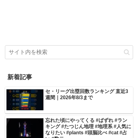
新着記事
セ・リーグ出塁回数ランキング 直近3
週間｜2026年8/3まで
忘れた頃にやってくる #ばずれ #ラン
キング #たつじん地理 #地理系 #人気に
なりたい #plants #頭脳比べ #cat #占