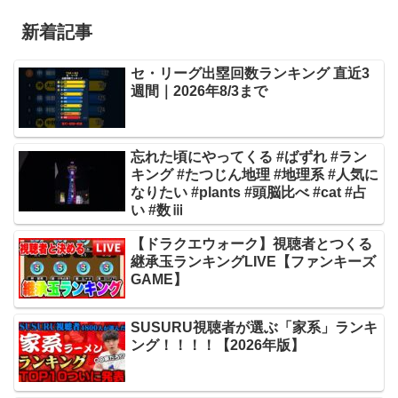
新着記事
セ・リーグ出塁回数ランキング 直近3
週間｜2026年8/3まで
忘れた頃にやってくる #ばずれ #ラン
キング #たつじん地理 #地理系 #人気に
なりたい #plants #頭脳比べ #cat #占
い #数ⅲ
【ドラクエウォーク】視聴者とつくる
継承玉ランキングLIVE【ファンキーズ
GAME】
SUSURU視聴者が選ぶ「家系」ランキ
ング！！！！【2026年版】