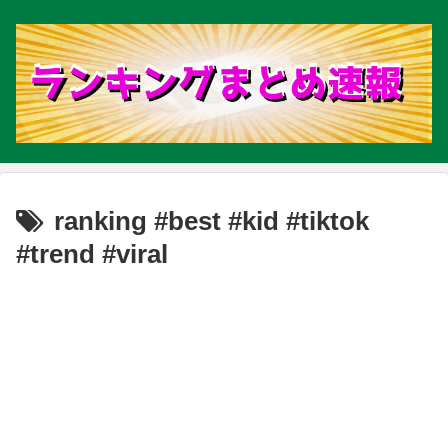
ranking #best #kid #tiktok
#trend #viral