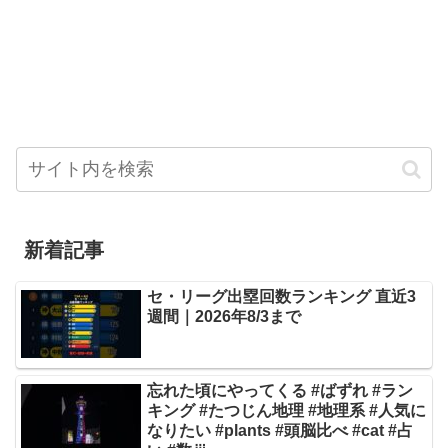
新着記事
セ・リーグ出塁回数ランキング 直近3
週間｜2026年8/3まで
忘れた頃にやってくる #ばずれ #ラン
キング #たつじん地理 #地理系 #人気に
なりたい #plants #頭脳比べ #cat #占