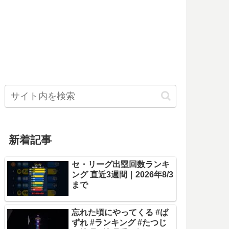
新着記事
セ・リーグ出塁回数ランキ
ング 直近3週間｜2026年8/3
まで
忘れた頃にやってくる #ば
ずれ #ランキング #たつじ