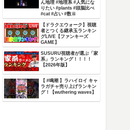
ん地理 #地理系 #人気にな
りたい #plants #頭脳比べ
#cat #占い #数ⅲ
【ドラクエウォーク】視聴
者とつくる継承玉ランキン
グLIVE【ファンキーズ
GAME】
SUSURU視聴者が選ぶ「家
系」ランキング！！！！
【2026年版】
【 #鳴潮 】ラハイロイ キャ
ラガチャ売り上げランキン
グ！【wuthering waves】