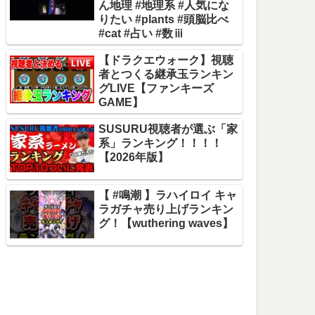
ん地理 #地理系 #人気にな
りたい #plants #頭脳比べ
#cat #占い #数ⅲ
【ドラクエウォーク】視聴
者とつくる継承玉ランキン
グLIVE【ファンキーズ
GAME】
SUSURU視聴者が選ぶ「家
系」ランキング！！！！
【2026年版】
【 #鳴潮 】ラハイロイ キャ
ラガチャ売り上げランキン
グ！【wuthering waves】