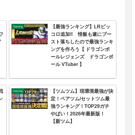
【最強ランキング】LRピッ
Gaming
ーフ
コロ追加‼ 悟飯も遂にブー
イ
スト落ちしたので最強ランキ
ングを作ろう【 ドラゴンボ
ールレジェンズ ドラゴンボ
ール VTuber 】
戦
【ツムツム】現環境最強が決
Gaming
ン
定！ペアツム/セットツム最
強ランキング！TOP29ガチ
やばい！2026年最新版！
【新ツム】