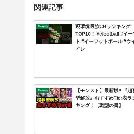
関連記事
現環境最強CBランキング
Gaming
TOP10！ #efootball #イ
ト #イーフットボール #ウ
イレ
【モンスト】最新版‼︎ 『超
Gaming
型解放』おすすめTier表ラ
キング！【戦型の書】