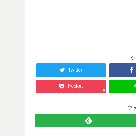
シ
Twitter
Pocket
0
フ