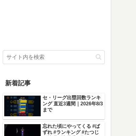
新着記事
セ・リーグ出塁回数ランキ
ング 直近3週間｜2026年8/3
まで
忘れた頃にやってくる #ば
ずれ #ランキング #たつじ