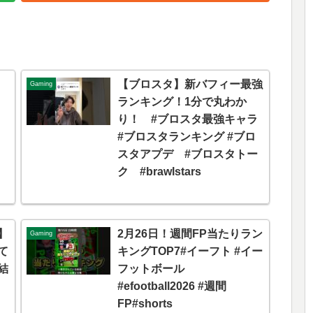
【ブロスタ】新バフィー最強
Gaming
ランキング！1分で丸わか
り！ #ブロスタ最強キャラ
#ブロスタランキング #ブロ
スタアプデ #ブロスタトー
ク #brawlstars
】
2月26日！週間FP当たりラン
Gaming
て
キングTOP7#イーフト #イー
結
フットボール
#efootball2026 #週間
FP#shorts