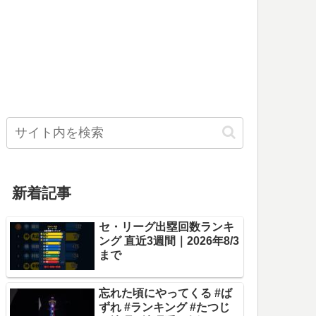
新着記事
セ・リーグ出塁回数ランキ
ング 直近3週間｜2026年8/3
まで
忘れた頃にやってくる #ば
ずれ #ランキング #たつじ