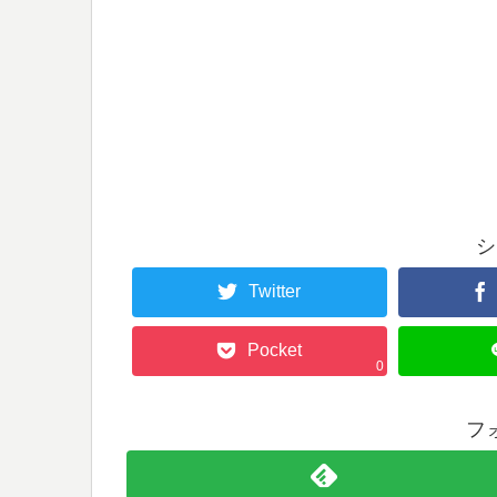
シ
Twitter
Pocket
0
フ