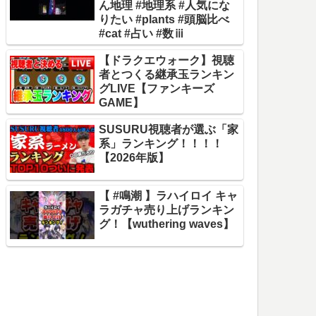
ん地理 #地理系 #人気にな
りたい #plants #頭脳比べ
#cat #占い #数ⅲ
【ドラクエウォーク】視聴
者とつくる継承玉ランキン
グLIVE【ファンキーズ
GAME】
SUSURU視聴者が選ぶ「家
系」ランキング！！！！
【2026年版】
【 #鳴潮 】ラハイロイ キャ
ラガチャ売り上げランキン
グ！【wuthering waves】