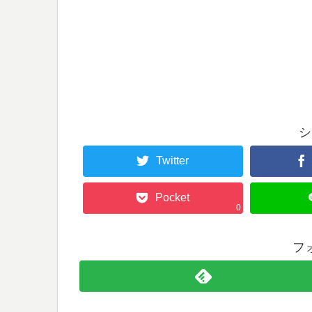
シ
Twitter
Pocket
0
フ