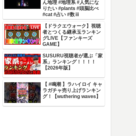
ん地理 #地理系 #人気にな
りたい #plants #頭脳比べ
#cat #占い #数ⅲ
【ドラクエウォーク】視聴
者とつくる継承玉ランキン
グLIVE【ファンキーズ
GAME】
SUSURU視聴者が選ぶ「家
系」ランキング！！！！
【2026年版】
【 #鳴潮 】ラハイロイ キャ
ラガチャ売り上げランキン
グ！【wuthering waves】