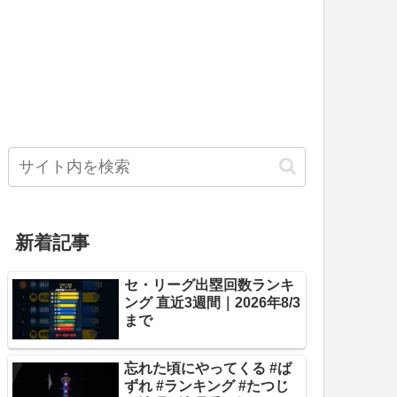
新着記事
セ・リーグ出塁回数ランキ
ング 直近3週間｜2026年8/3
まで
忘れた頃にやってくる #ば
ずれ #ランキング #たつじ