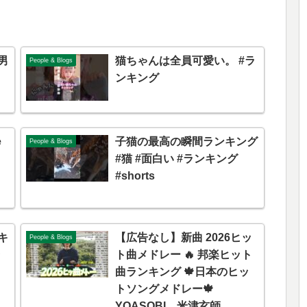
男
猫ちゃんは全員可愛い。 #ラ
People & Blogs
ンキング
e
子猫の最高の瞬間ランキング
People & Blogs
#猫 #面白い #ランキング
#shorts
キ
【広告なし】新曲 2026ヒッ
People & Blogs
ラ
ト曲メドレー 🔥 邦楽ヒット
曲ランキング 🍁日本のヒッ
トソングメドレー🍁
YOASOBI、米津玄師、