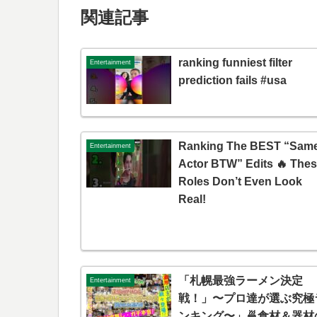
関連記事
ranking funniest filter
Entertainment
prediction fails #usa
Ranking The BEST “Sam
Entertainment
Actor BTW” Edits 🔥 The
Roles Don’t Even Look
Real!
「札幌最強ラーメン決定
Entertainment
戦！」〜プロ達が選ぶ究極
ンキング〜」🍜食材＆器材