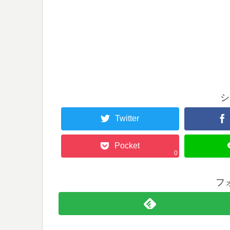
シ
Twitter
Pocket
0
フ