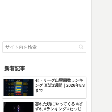
新着記事
セ・リーグ出塁回数ランキ
ング 直近3週間｜2026年8/3
まで
忘れた頃にやってくる #ば
ずれ #ランキング #たつじ