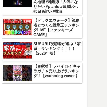
ん地理 #地理系 #人気にな
りたい #plants #頭脳比べ
#cat #占い #数ⅲ
【ドラクエウォーク】視聴
者とつくる継承玉ランキン
グLIVE【ファンキーズ
GAME】
SUSURU視聴者が選ぶ「家
系」ランキング！！！！
【2026年版】
【 #鳴潮 】ラハイロイ キャ
ラガチャ売り上げランキン
グ！【wuthering waves】