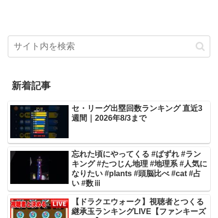
新着記事
セ・リーグ出塁回数ランキング 直近3
週間｜2026年8/3まで
忘れた頃にやってくる #ばずれ #ラン
キング #たつじん地理 #地理系 #人気に
なりたい #plants #頭脳比べ #cat #占
い #数ⅲ
【ドラクエウォーク】視聴者とつくる
継承玉ランキングLIVE【ファンキーズ