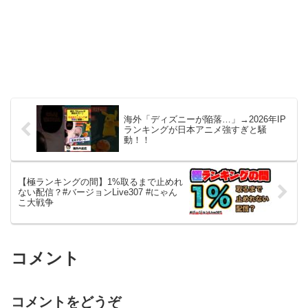
海外「ディズニーが陥落…」→2026年IP
ランキングが日本アニメ強すぎと騒
動！！
【極ランキングの間】1%取るまで止めれ
ない配信？#バージョンLive307 #にゃん
こ大戦争
コメント
コメントをどうぞ