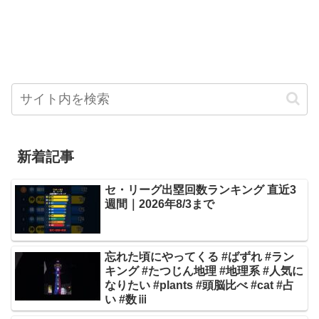
新着記事
セ・リーグ出塁回数ランキング 直近3
週間｜2026年8/3まで
忘れた頃にやってくる #ばずれ #ラン
キング #たつじん地理 #地理系 #人気に
なりたい #plants #頭脳比べ #cat #占
い #数ⅲ