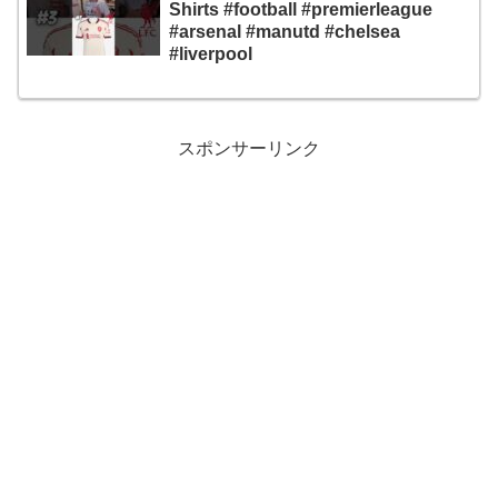
Shirts #football #premierleague
#arsenal #manutd #chelsea
#liverpool
スポンサーリンク