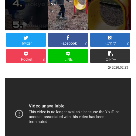
Twitter
Facebook
はてブ
0
0
Pocket
LINE
コピー
0
2026.02.23