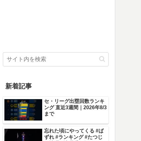
新着記事
セ・リーグ出塁回数ランキ
ング 直近3週間｜2026年8/3
まで
忘れた頃にやってくる #ば
ずれ #ランキング #たつじ