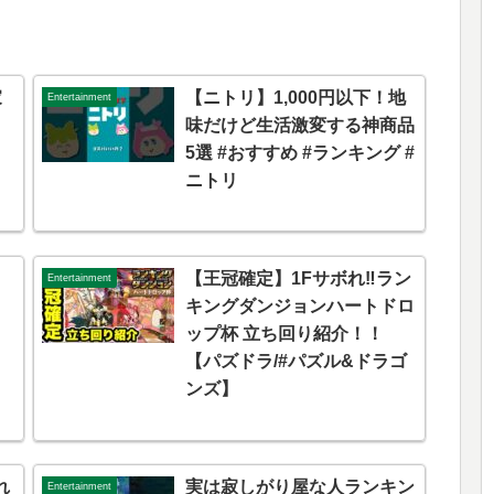
家
【ニトリ】1,000円以下！地
Entertainment
味だけど生活激変する神商品
5選 #おすすめ #ランキング #
ニトリ
【王冠確定】1Fサボれ‼️ラン
Entertainment
キングダンジョンハートドロ
ップ杯 立ち回り紹介！！
【パズドラ/#パズル&ドラゴ
ンズ】
れ
実は寂しがり屋な人ランキン
Entertainment