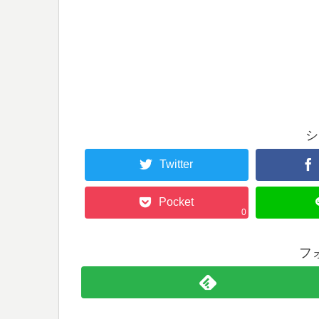
シ
Twitter
Pocket
0
フ