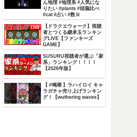
ん地理 #地理系 #人気にな
りたい #plants #頭脳比べ
#cat #占い #数ⅲ
【ドラクエウォーク】視聴
者とつくる継承玉ランキン
グLIVE【ファンキーズ
GAME】
SUSURU視聴者が選ぶ「家
系」ランキング！！！！
【2026年版】
【 #鳴潮 】ラハイロイ キャ
ラガチャ売り上げランキン
グ！【wuthering waves】