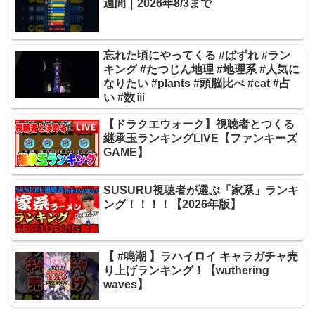
週間｜2026年8/3まで
忘れた頃にやってくる #ばずれ #ラン
キング #たつじん地理 #地理系 #人気に
なりたい #plants #頭脳比べ #cat #占
い #数ⅲ
【ドラクエウォーク】視聴者とつくる
継承玉ランキングLIVE【ファンキーズ
GAME】
SUSURU視聴者が選ぶ「家系」ランキ
ング！！！！【2026年版】
【 #鳴潮 】ラハイロイ キャラガチャ売
り上げランキング！【wuthering
waves】