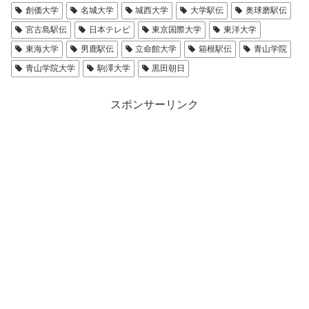
創価大学
名城大学
城西大学
大学駅伝
奥球磨駅伝
宮古島駅伝
日本テレビ
東京国際大学
東洋大学
東海大学
男鹿駅伝
立命館大学
箱根駅伝
青山学院
青山学院大学
駒澤大学
黒田朝日
スポンサーリンク