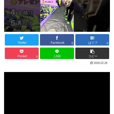
Twitter
Facebook
はてブ
0
0
Pocket
LINE
コピー
0
2026.02.26