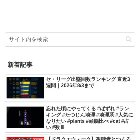
新着記事
セ・リーグ出塁回数ランキング 直近3
週間｜2026年8/3まで
忘れた頃にやってくる #ばずれ #ラン
キング #たつじん地理 #地理系 #人気に
なりたい #plants #頭脳比べ #cat #占
い #数ⅲ
【ドラクエウォーク】視聴者とつくる