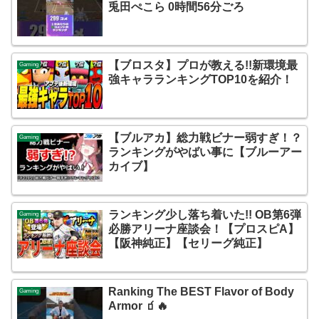
兎田ぺこら 0時間56分ごろ
【ブロスタ】プロが教える!!新環境最
Gaming
強キャラランキングTOP10を紹介！
【ブルアカ】総力戦ビナー弱すぎ！？
Gaming
ランキングがやばい事に【ブルーアー
カイブ】
ランキング少し落ち着いた!! OB第6弾
Gaming
必勝アリーナ座談会！【プロスピA】
【阪神純正】【セリーグ純正】
Ranking The BEST Flavor of Body
Gaming
Armor 🧃🔥