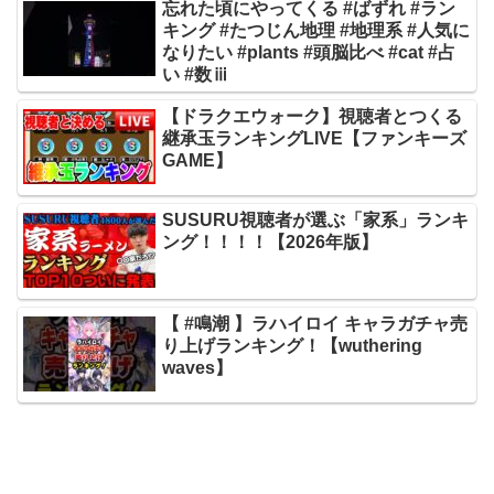
忘れた頃にやってくる #ばずれ #ラン
キング #たつじん地理 #地理系 #人気に
なりたい #plants #頭脳比べ #cat #占
い #数ⅲ
【ドラクエウォーク】視聴者とつくる
継承玉ランキングLIVE【ファンキーズ
GAME】
SUSURU視聴者が選ぶ「家系」ランキ
ング！！！！【2026年版】
【 #鳴潮 】ラハイロイ キャラガチャ売
り上げランキング！【wuthering
waves】