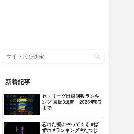
新着記事
セ・リーグ出塁回数ランキ
ング 直近3週間｜2026年8/3
まで
忘れた頃にやってくる #ば
ずれ #ランキング #たつじ