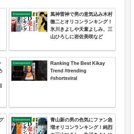
風神雷神で男の意気込み木村
Entertainment
徹二とオリコンランキング！
氷川きよしや天童よしみ、三
山ひろしに岩佐美咲など
ン
Ranking The Best Kikay
Entertainment
め
Trend #trending
#shortsviral
相
グ
青山新の男の色気にファン急
Entertainment
増オリコンランキング！純烈