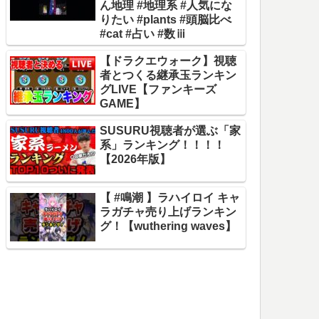
ん地理 #地理系 #人気にな
りたい #plants #頭脳比べ
#cat #占い #数ⅲ
【ドラクエウォーク】視聴
者とつくる継承玉ランキン
グLIVE【ファンキーズ
GAME】
SUSURU視聴者が選ぶ「家
系」ランキング！！！！
【2026年版】
【 #鳴潮 】ラハイロイ キャ
ラガチャ売り上げランキン
グ！【wuthering waves】