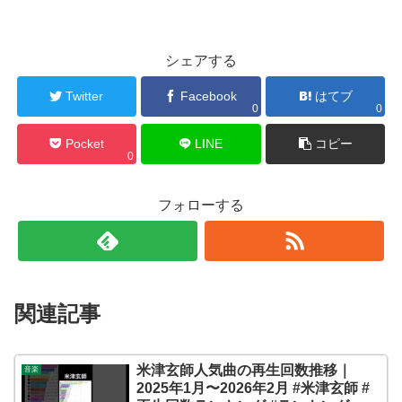
シェアする
Twitter
Facebook
はてブ
0
0
Pocket
LINE
コピー
0
フォローする
関連記事
米津玄師人気曲の再生回数推移｜
音楽
2025年1月〜2026年2月 #米津玄師 #