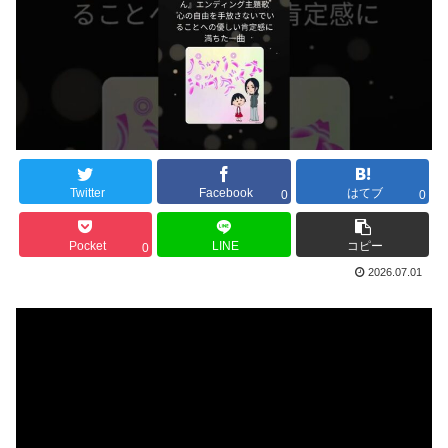
Twitter
Facebook
はてブ
0
0
Pocket
LINE
コピー
0
2026.07.01