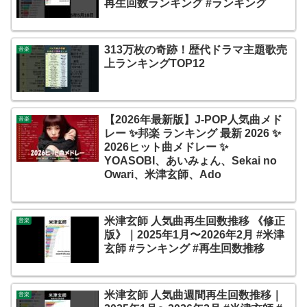
再生回数ランキング #ランキング
313万枚の奇跡！歴代ドラマ主題歌売
音楽
上ランキングTOP12
【2026年最新版】J-POP人気曲メド
音楽
レー ✨邦楽 ランキング 最新 2026 ✨
2026ヒット曲メドレー ✨
YOASOBI、あいみょん、Sekai no
Owari、米津玄師、Ado
米津玄師 人気曲再生回数推移 《修正
音楽
版》｜2025年1月〜2026年2月 #米津
玄師 #ランキング #再生回数推移
米津玄師 人気曲週間再生回数推移｜
音楽