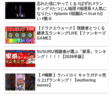
忘れた頃にやってくる #ばずれ #ラン
キング #たつじん地理 #地理系 #人気に
なりたい #plants #頭脳比べ #cat #占
い #数ⅲ
【ドラクエウォーク】視聴者とつくる
継承玉ランキングLIVE【ファンキーズ
GAME】
SUSURU視聴者が選ぶ「家系」ランキ
ング！！！！【2026年版】
【 #鳴潮 】ラハイロイ キャラガチャ売
り上げランキング！【wuthering
waves】