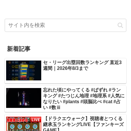
新着記事
セ・リーグ出塁回数ランキング 直近3
週間｜2026年8/3まで
忘れた頃にやってくる #ばずれ #ラン
キング #たつじん地理 #地理系 #人気に
なりたい #plants #頭脳比べ #cat #占
い #数ⅲ
【ドラクエウォーク】視聴者とつくる
継承玉ランキングLIVE【ファンキーズ
GAME】