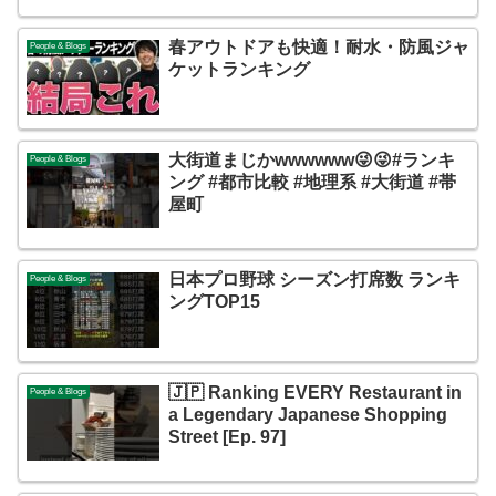
春アウトドアも快適！耐水・防風ジャ
People & Blogs
ケットランキング
大街道まじかwwwwww😜😜#ランキ
People & Blogs
ング #都市比較 #地理系 #大街道 #帯
屋町
日本プロ野球 シーズン打席数 ランキ
People & Blogs
ングTOP15
🇯🇵 Ranking EVERY Restaurant in
People & Blogs
a Legendary Japanese Shopping
Street [Ep. 97]