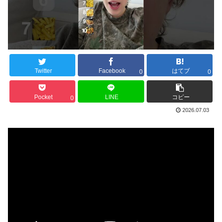
Twitter
Facebook
はてブ
0
0
Pocket
LINE
コピー
0
2026.07.03