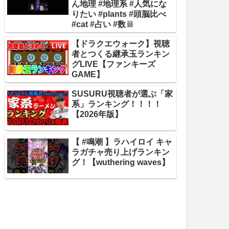
ん地理 #地理系 #人気にな
りたい #plants #頭脳比べ
#cat #占い #数ⅲ
【ドラクエウォーク】視聴
者とつくる継承玉ランキン
グLIVE【ファンキーズ
GAME】
SUSURU視聴者が選ぶ「家
系」ランキング！！！！
【2026年版】
【 #鳴潮 】ラハイロイ キャ
ラガチャ売り上げランキン
グ！【wuthering waves】