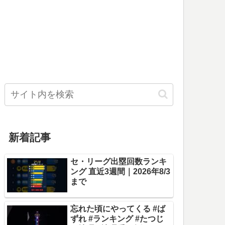
新着記事
セ・リーグ出塁回数ランキ
ング 直近3週間｜2026年8/3
まで
忘れた頃にやってくる #ば
ずれ #ランキング #たつじ