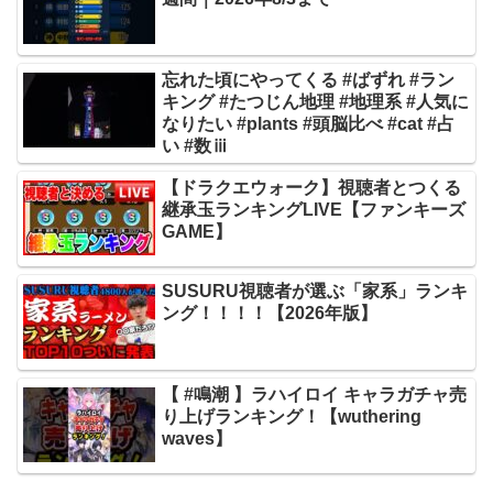
忘れた頃にやってくる #ばずれ #ラン
キング #たつじん地理 #地理系 #人気に
なりたい #plants #頭脳比べ #cat #占
い #数ⅲ
【ドラクエウォーク】視聴者とつくる
継承玉ランキングLIVE【ファンキーズ
GAME】
SUSURU視聴者が選ぶ「家系」ランキ
ング！！！！【2026年版】
【 #鳴潮 】ラハイロイ キャラガチャ売
り上げランキング！【wuthering
waves】