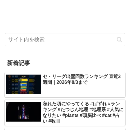
新着記事
セ・リーグ出塁回数ランキング 直近3
週間｜2026年8/3まで
忘れた頃にやってくる #ばずれ #ラン
キング #たつじん地理 #地理系 #人気に
なりたい #plants #頭脳比べ #cat #占
い #数ⅲ