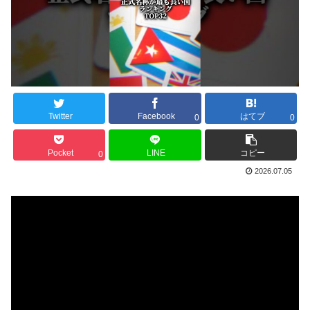
Twitter
Facebook
はてブ
0
0
Pocket
LINE
コピー
0
2026.07.05