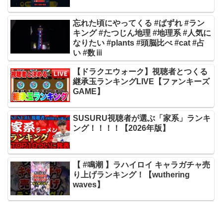
忘れた頃にやってくる #ばずれ #ラン
キング #たつじん地理 #地理系 #人気に
なりたい #plants #頭脳比べ #cat #占
い #数ⅲ
【ドラクエウォーク】視聴者とつくる
継承玉ランキングLIVE【ファンキーズ
GAME】
SUSURU視聴者が選ぶ「家系」ランキ
ング！！！！【2026年版】
【 #鳴潮 】ラハイロイ キャラガチャ売
り上げランキング！【wuthering
waves】