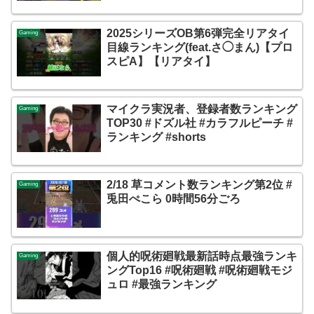
2025シリーズOB第6弾完全リアタイ
Gaming
目線ランキング(feat.さ◯まん)【プロ
スピA】【リアタイ】
マイクラ実況者、登録者数ランキング
Gaming
TOP30 #ドズル社 #カラフルピーチ #
ランキング #shorts
2/18 草コメント数ランキング第2位 #
Gaming
兎田ぺこら 0時間56分ごろ
個人的呪術廻戦最新話時点最強ランキ
Gaming
ングTop16 #呪術廻戦 #呪術廻戦モジ
ュロ #最強ランキング