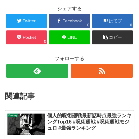
シェアする
Twitter
Facebook
はてブ
0
0
Pocket
LINE
コピー
0
フォローする
関連記事
個人的呪術廻戦最新話時点最強ランキ
Gaming
ングTop16 #呪術廻戦 #呪術廻戦モジ
ュロ #最強ランキング