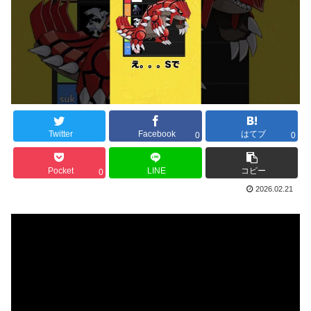
Twitter
Facebook
はてブ
0
0
Pocket
LINE
コピー
0
2026.02.21