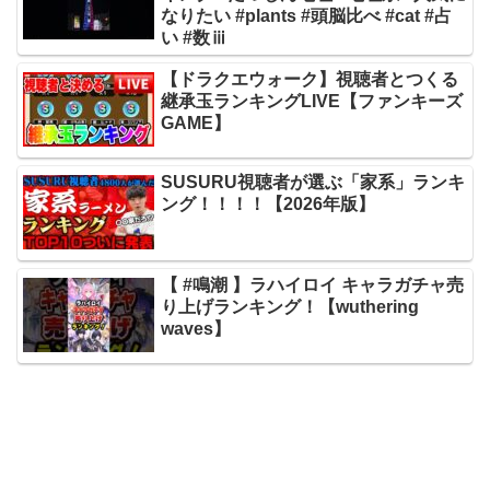
なりたい #plants #頭脳比べ #cat #占
い #数ⅲ
【ドラクエウォーク】視聴者とつくる
継承玉ランキングLIVE【ファンキーズ
GAME】
SUSURU視聴者が選ぶ「家系」ランキ
ング！！！！【2026年版】
【 #鳴潮 】ラハイロイ キャラガチャ売
り上げランキング！【wuthering
waves】