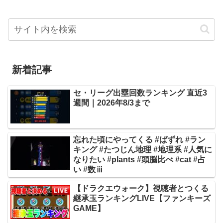
新着記事
セ・リーグ出塁回数ランキング 直近3
週間｜2026年8/3まで
忘れた頃にやってくる #ばずれ #ラン
キング #たつじん地理 #地理系 #人気に
なりたい #plants #頭脳比べ #cat #占
い #数ⅲ
【ドラクエウォーク】視聴者とつくる
継承玉ランキングLIVE【ファンキーズ
GAME】