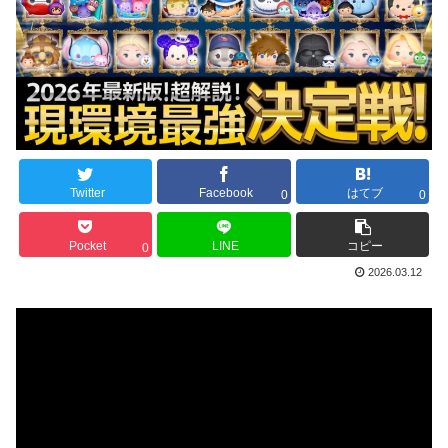
Twitter
Facebook
はてブ
0
0
Pocket
LINE
コピー
0
2026.03.12