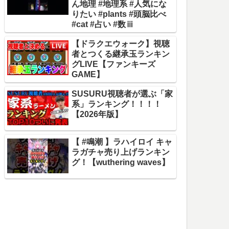
ん地理 #地理系 #人気にな
りたい #plants #頭脳比べ
#cat #占い #数ⅲ
【ドラクエウォーク】視聴
者とつくる継承玉ランキン
グLIVE【ファンキーズ
GAME】
SUSURU視聴者が選ぶ「家
系」ランキング！！！！
【2026年版】
【 #鳴潮 】ラハイロイ キャ
ラガチャ売り上げランキン
グ！【wuthering waves】