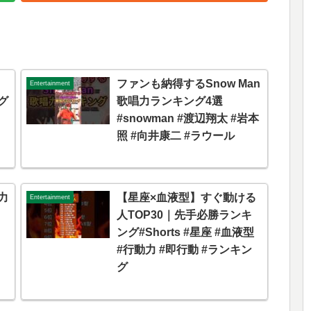
ファンも納得するSnow Man
Entertainment
グ
歌唱力ランキング4選
#snowman #渡辺翔太 #岩本
照 #向井康二 #ラウール
力
【星座×血液型】すぐ動ける
Entertainment
人TOP30｜先手必勝ランキ
ング#Shorts #星座 #血液型
#行動力 #即行動 #ランキン
グ