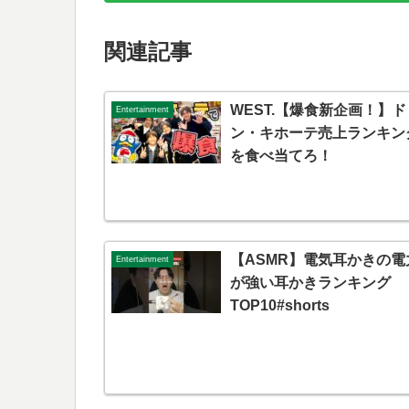
関連記事
WEST.【爆食新企画！】ド
Entertainment
ン・キホーテ売上ランキン
を食べ当てろ！
【ASMR】電気耳かきの電
Entertainment
が強い耳かきランキング
TOP10#shorts