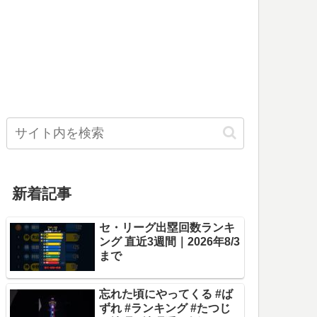
新着記事
セ・リーグ出塁回数ランキ
ング 直近3週間｜2026年8/3
まで
忘れた頃にやってくる #ば
ずれ #ランキング #たつじ