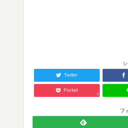
シ
Twitter
Pocket
0
フ