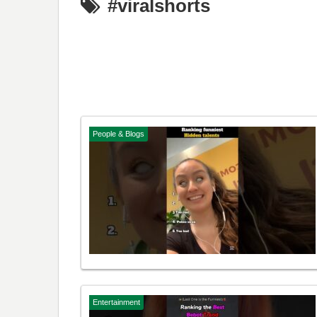
#viralshorts
People & Blogs
Entertainment