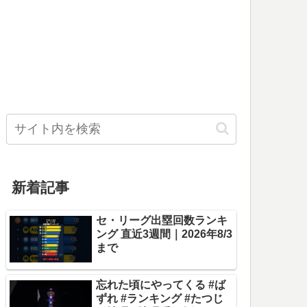
新着記事
セ・リーグ出塁回数ランキ
ング 直近3週間｜2026年8/3
まで
忘れた頃にやってくる #ば
ずれ #ランキング #たつじ