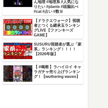
ん地理 #地理系 #人気にな
りたい #plants #頭脳比べ
#cat #占い #数ⅲ
【ドラクエウォーク】視聴
者とつくる継承玉ランキン
グLIVE【ファンキーズ
GAME】
SUSURU視聴者が選ぶ「家
系」ランキング！！！！
【2026年版】
【 #鳴潮 】ラハイロイ キャ
ラガチャ売り上げランキン
グ！【wuthering waves】