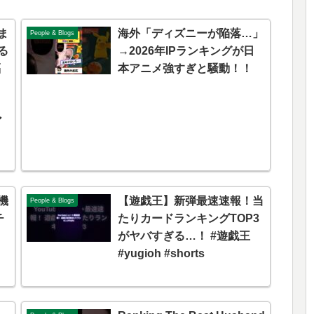
ま
海外「ディズニーが陥落…」
People & Blogs
る
→2026年IPランキングが日
福
本アニメ強すぎと騒動！！
ア
機
【遊戯王】新弾最速速報！当
People & Blogs
チ
たりカードランキングTOP3
がヤバすぎる…！ #遊戯王
#yugioh #shorts