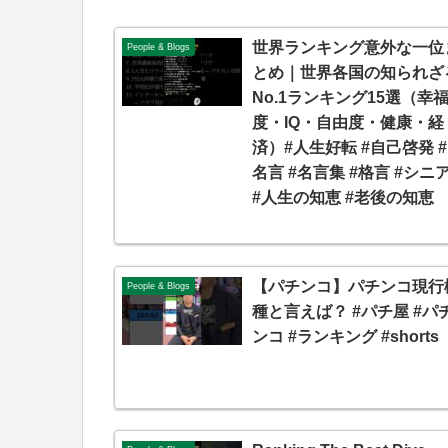
世界ランキング意外な一位
People & Blogs
とめ｜世界各国の知られざ
No.1ランキング15選（幸
度・IQ・自由度・健康・経
済）#人生好転 #自己啓発 #
名言 #名言集 #格言 #シニ
#人生の知恵 #老後の知恵
【パチンコ】パチンコ現行
People & Blogs
種と言えば？ #パチ屋 #パ
ンコ #ランキング #shorts