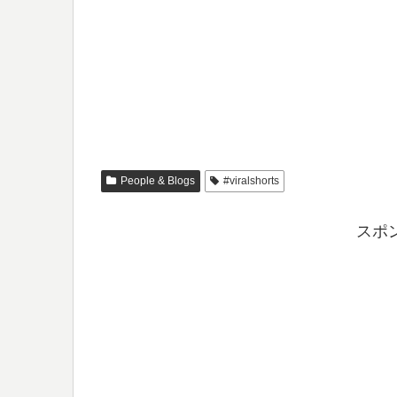
People & Blogs
#viralshorts
スポ