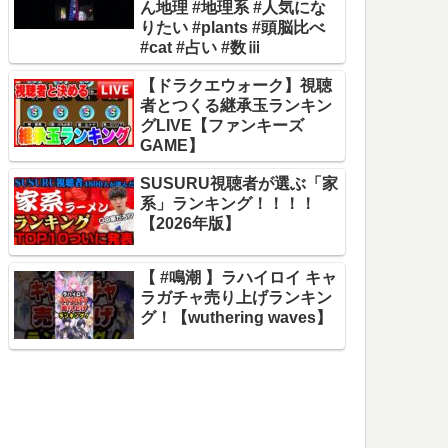
ん地理 #地理系 #人気にな
りたい #plants #頭脳比べ
#cat #占い #数ⅲ
【ドラクエウォーク】視聴
者とつくる継承玉ランキン
グLIVE【ファンキーズ
GAME】
SUSURU視聴者が選ぶ「家
系」ランキング！！！！
【2026年版】
【 #鳴潮 】ラハイロイ キャ
ラガチャ売り上げランキン
グ！【wuthering waves】