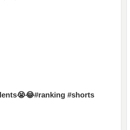
alents😭😂#ranking #shorts