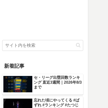
新着記事
セ・リーグ出塁回数ランキ
ング 直近3週間｜2026年8/3
まで
忘れた頃にやってくる #ば
ずれ #ランキング #たつじ