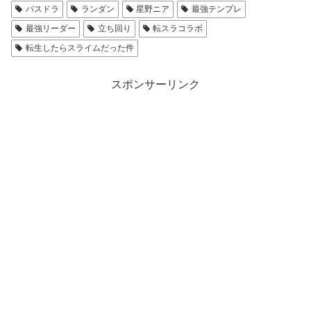
パスドラ
ランダン
星野ニア
最強テンプレ
最強リーダー
立ち回り
転スラコラボ
転生したらスライムだった件
スポンサーリンク