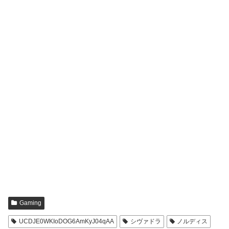
Gaming
UCDJE0WKIoDOG6AmKyJ04qAA
シヴァドラ
ノルディス