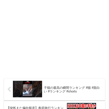
子猫の最高の瞬間ランキング #猫 #面白
い #ランキング #shorts
【NHKまた偏向報道】春節旅行ランキン