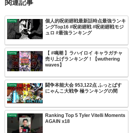
関連記事
個人的呪術廻戦最新話時点最強ランキ
Gaming
ングTop16 #呪術廻戦 #呪術廻戦モジ
ュロ #最強ランキング
【 #鳴潮 】ラハイロイ キャラガチャ
Gaming
売り上げランキング！【wuthering
waves】
闘争本能大会 953,122点 ふっとばす
Gaming
にゃんこ大戦争 極ランキングの間
Ranking Top 5 Tyler Vitelli Moments
Gaming
AGAIN x18