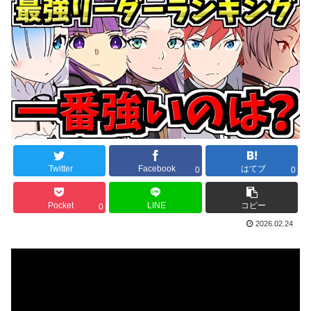
Twitter
Facebook
はてブ
0
0
Pocket
LINE
コピー
0
2026.02.24