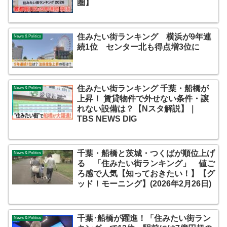
圏】
住みたい街ランキング 横浜が9年連
News & Politics
続1位 センター北も得点増3位に
住みたい街ランキング 千葉・船橋が
News & Politics
上昇！ 賃貸物件で外せない条件・譲
れない設備は？【Nスタ解説】｜
TBS NEWS DIG
千葉・船橋と茨城・つくばが順位上げ
News & Politics
る 「住みたい街ランキング」 値ご
ろ感で人気【知っておきたい！】【グ
ッド！モーニング】(2026年2月26日)
千葉･船橋が躍進！「住みたい街ラン
News & Politics