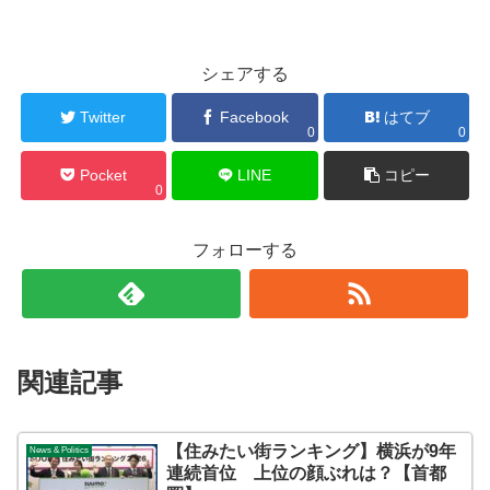
シェアする
Twitter
Facebook
はてブ
0
0
Pocket
LINE
コピー
0
フォローする
関連記事
【住みたい街ランキング】横浜が9年
News & Politics
連続首位 上位の顔ぶれは？【首都