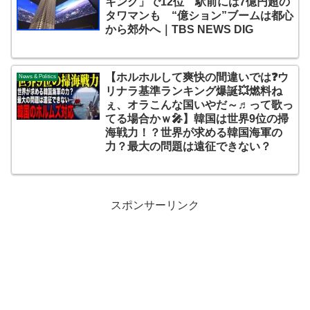
キング」で12位 駅前には7億円超の
タワマンも “億ション”ブームは都心
から郊外へ｜TBS NEWS DIG
【ホルホルして爽快の間違いでは❓ウ
News & Politics
リナラ基準ランキング爆誕💥燃料ね
ぇ、オラこんな国いやだ～♬って歌っ
てる場合かｗ🎤】韓国は世界9位の掃
海戦力！？世界が求める韓国海軍の
力？最大の問題は遠征できない？
スポンサーリンク