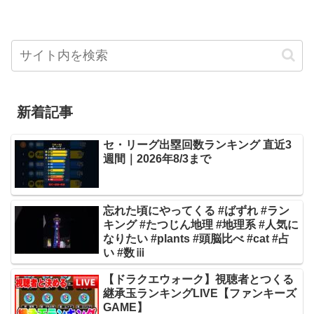
新着記事
セ・リーグ出塁回数ランキング 直近3
週間｜2026年8/3まで
忘れた頃にやってくる #ばずれ #ラン
キング #たつじん地理 #地理系 #人気に
なりたい #plants #頭脳比べ #cat #占
い #数ⅲ
【ドラクエウォーク】視聴者とつくる
継承玉ランキングLIVE【ファンキーズ
GAME】