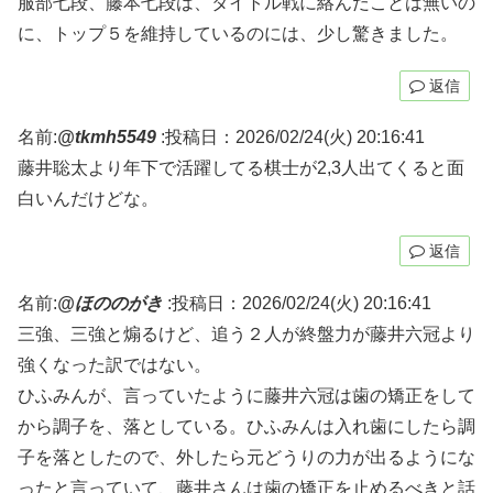
服部七段、藤本七段は、タイトル戦に絡んだことは無いの
に、トップ５を維持しているのには、少し驚きました。
返信
名前:
@tkmh5549
:
投稿日：2026/02/24(火) 20:16:41
藤井聡太より年下で活躍してる棋士が2,3人出てくると面
白いんだけどな。
返信
名前:
@ほののがき
:
投稿日：2026/02/24(火) 20:16:41
三強、三強と煽るけど、追う２人が終盤力が藤井六冠より
強くなった訳ではない。
ひふみんが、言っていたように藤井六冠は歯の矯正をして
から調子を、落としている。ひふみんは入れ歯にしたら調
子を落としたので、外したら元どうりの力が出るようにな
ったと言っていて、藤井さんは歯の矯正を止めるべきと話