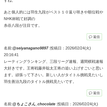
すね。
あと個人的には羽生九段がベスト１０返り咲きや順位戦や
NHK杯戦て好調の
糸谷八段が注目です。
返信
名前:
@seiyanagano9897
:
投稿日：2026/02/24(火)
20:16:41
レーティングランキング、三段リーグ速報、週間棋戦速報
大好きです。王将戦藤井聡太王将の追い上げすごいと思い
ます。頑張って下さい。新しい人がタイトル挑戦見たいし
羽生善治九段のタイトル挑戦見たいです。
返信
名前:
@ちょこさん_chocolate
:
投稿日：2026/02/24(火)