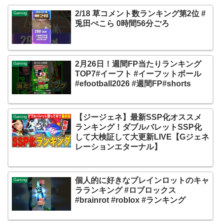
2/18 草コメント数ランキング第2位 #
Gaming
兎田ぺこら 0時間56分ごろ
2月26日！週間FP当たりランキング
Gaming
TOP7#イーフト #イーフットボール
#efootball2026 #週間FP#shorts
【ジージェネ】最新SSP化オススメ
Gaming
ランキング！ダブルバレットSSP化
して大検証して大更新LIVE【Gジェネ
レーションエターナル】
個人的に好きなブレインロットのキャ
Gaming
ラランキング #ロブロックス
#brainrot #roblox #ランキング