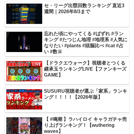
セ・リーグ出塁回数ランキング 直近3
週間｜2026年8/3まで
忘れた頃にやってくる #ばずれ #ラン
キング #たつじん地理 #地理系 #人気に
なりたい #plants #頭脳比べ #cat #占
い #数ⅲ
【ドラクエウォーク】視聴者とつくる
継承玉ランキングLIVE【ファンキーズ
GAME】
SUSURU視聴者が選ぶ「家系」ランキ
ング！！！！【2026年版】
【 #鳴潮 】ラハイロイ キャラガチャ売
り上げランキング！【wuthering
waves】