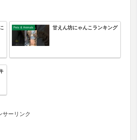
に
甘えん坊にゃんこランキング
Pets & Animals
キ
ンサーリンク