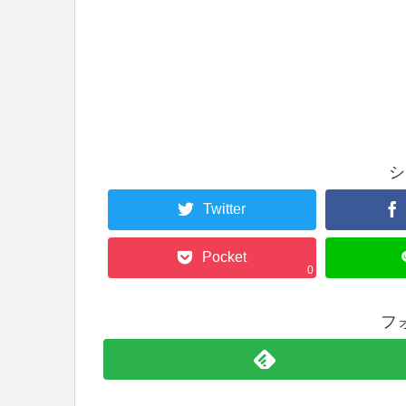
シ
Twitter
Pocket
0
フ