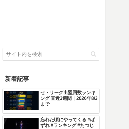
新着記事
セ・リーグ出塁回数ランキ
ング 直近3週間｜2026年8/3
まで
忘れた頃にやってくる #ば
ずれ #ランキング #たつじ