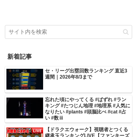
新着記事
セ・リーグ出塁回数ランキング 直近3
週間｜2026年8/3まで
忘れた頃にやってくる #ばずれ #ラン
キング #たつじん地理 #地理系 #人気に
なりたい #plants #頭脳比べ #cat #占
い #数ⅲ
【ドラクエウォーク】視聴者とつくる
継承玉ランキングLIVE【ファンキーズ