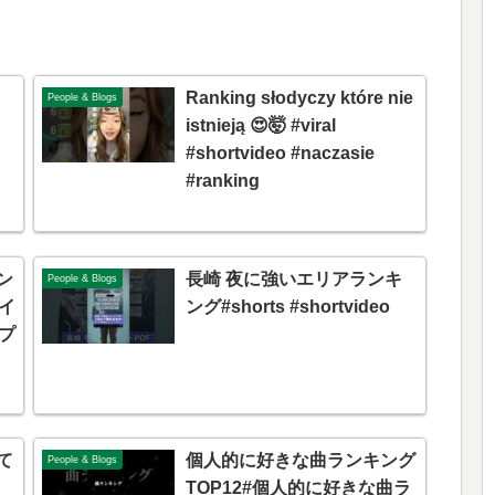
Ranking słodyczy które nie
People & Blogs
istnieją 😍🤯 #viral
#shortvideo #naczasie
#ranking
ン
長崎 夜に強いエリアランキ
People & Blogs
イ
ング#shorts #shortvideo
プ
て
個人的に好きな曲ランキング
People & Blogs
TOP12#個人的に好きな曲ラ