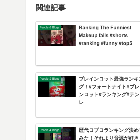
関連記事
Ranking The Funniest
People & Blogs
Makeup fails #shorts
#ranking #funny #top5
ブレインロット最強ランキ
People & Blogs
グ！#フォートナイト#ブレ
ンロット#ランキング#テン
レ
歴代ロブロランキング決め
People & Blogs
みた！それより音源が好き