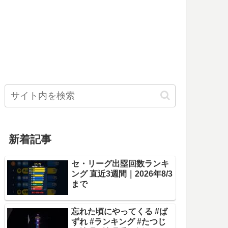
新着記事
セ・リーグ出塁回数ランキ
ング 直近3週間｜2026年8/3
まで
忘れた頃にやってくる #ば
ずれ #ランキング #たつじ