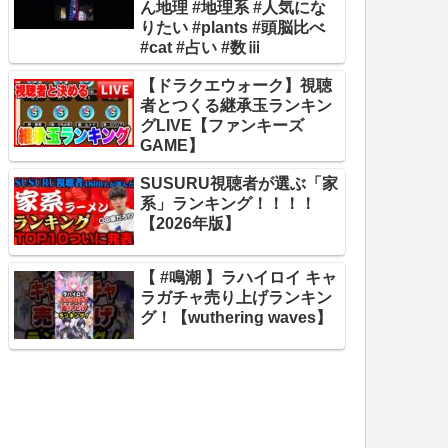
ん地理 #地理系 #人気にな
りたい #plants #頭脳比べ
#cat #占い #数ⅲ
【ドラクエウォーク】視聴
者とつくる継承玉ランキン
グLIVE【ファンキーズ
GAME】
SUSURU視聴者が選ぶ「家
系」ランキング！！！！
【2026年版】
【 #鳴潮 】ラハイロイ キャ
ラガチャ売り上げランキン
グ！【wuthering waves】