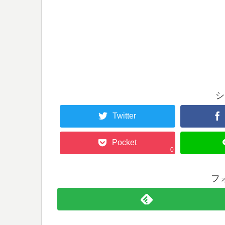
シ
Twitter
Pocket
0
フ