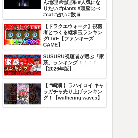
ん地理 #地理系 #人気にな
りたい #plants #頭脳比べ
#cat #占い #数ⅲ
【ドラクエウォーク】視聴
者とつくる継承玉ランキン
グLIVE【ファンキーズ
GAME】
SUSURU視聴者が選ぶ「家
系」ランキング！！！！
【2026年版】
【 #鳴潮 】ラハイロイ キャ
ラガチャ売り上げランキン
グ！【wuthering waves】