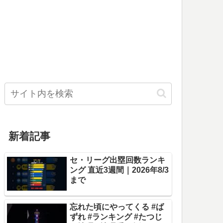
新着記事
セ・リーグ出塁回数ランキ
ング 直近3週間｜2026年8/3
まで
忘れた頃にやってくる #ば
ずれ #ランキング #たつじ