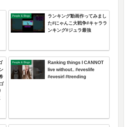
ランキング動画作ってみまし
People & Blogs
た#にゃんこ大戦争#キャララ
ンキング#ジュラ最強
ゴ
Ranking things I CANNOT
People & Blogs
ン
live without.. #eveslife
希
#evesirl #trending
ラゴ
り
に