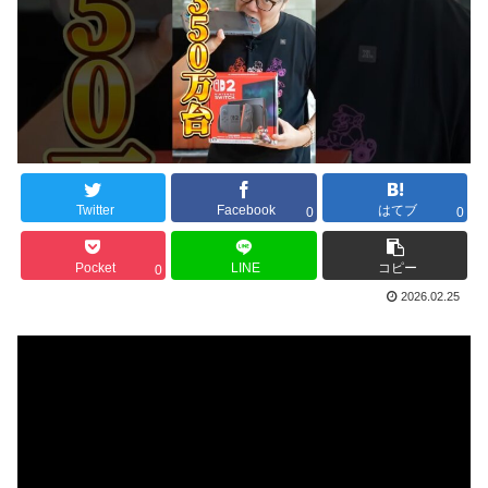
Twitter
Facebook
はてブ
0
0
Pocket
LINE
コピー
0
2026.02.25