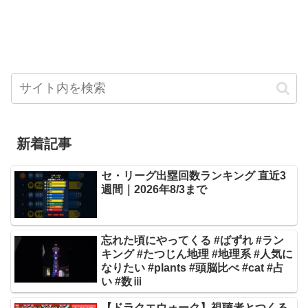
新着記事
セ・リーグ出塁回数ランキング 直近3
週間｜2026年8/3まで
忘れた頃にやってくる #ばずれ #ラン
キング #たつじん地理 #地理系 #人気に
なりたい #plants #頭脳比べ #cat #占
い #数ⅲ
【ドラクエウォーク】視聴者とつくる