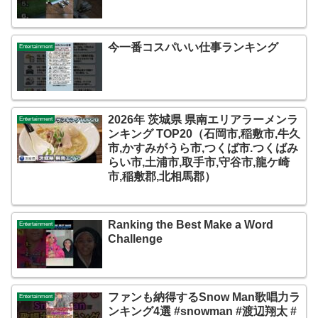
今一番コスパいい仕事ランキング
Entertainment
2026年 茨城県 県南エリアラーメンラ
Entertainment
ンキング TOP20（石岡市,稲敷市,牛久
市,かすみがうら市,つくば市.つくばみ
らい市,土浦市,取手市,守谷市,龍ケ崎
市,稲敷郡,北相馬郡）
Ranking the Best Make a Word
Entertainment
Challenge
ファンも納得するSnow Man歌唱力ラ
Entertainment
ンキング4選 #snowman #渡辺翔太 #