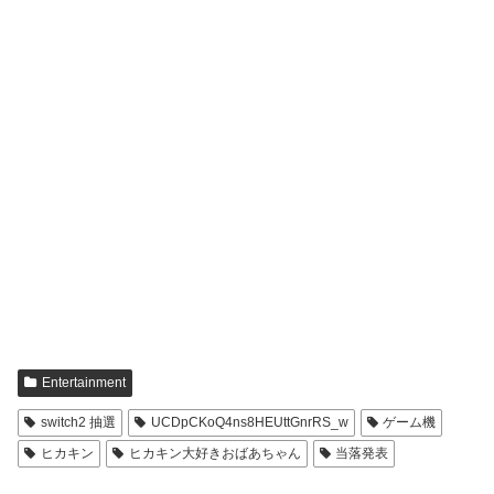
Entertainment
switch2 抽選
UCDpCKoQ4ns8HEUttGnrRS_w
ゲーム機
ヒカキン
ヒカキン大好きおばあちゃん
当落発表